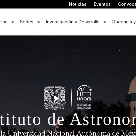
Noticias
Eventos
Convoca
ción
Sedes
Investigación y Desarrollo
Docencia y
tituto de Astron
 la Universidad Nacional Autónoma de Méx