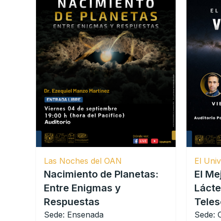
Las Noches del OAN
El Univ
Nacimiento de Planetas:
El Me
Entre Enigmas y
Lácte
Respuestas
Teles
Sede: Ensenada
Sede: C