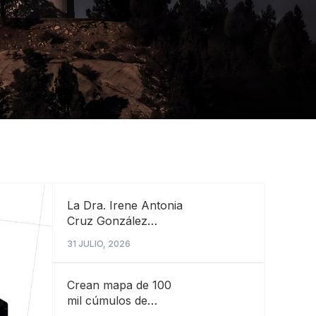
La Dra. Irene Antonia
Cruz González
Espinosa recibe el
31 JULIO, 2026
Premio L’Oréal-
UNESCO-AMC
Mujeres en la Ciencia
Crean mapa de 100
2026
mil cúmulos de