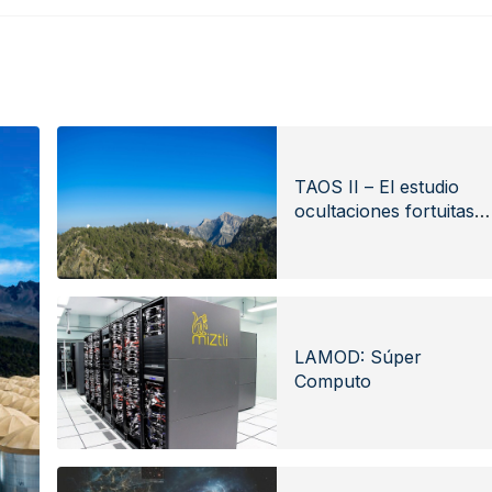
TAOS II – El estudio
ocultaciones fortuitas
por objetos
transneptunianos
kilométricos.
LAMOD: Súper
Computo